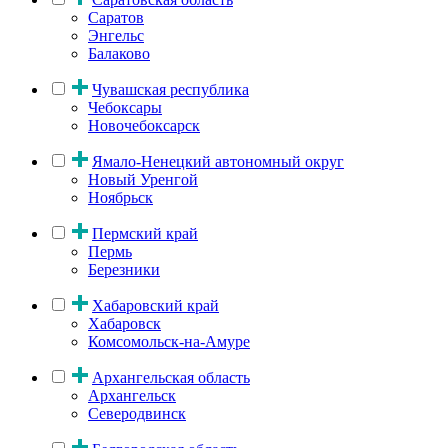
Саратов
Энгельс
Балаково
Чувашская республика
Чебоксары
Новочебоксарск
Ямало-Ненецкий автономный округ
Новый Уренгой
Ноябрьск
Пермский край
Пермь
Березники
Хабаровский край
Хабаровск
Комсомольск-на-Амуре
Архангельская область
Архангельск
Северодвинск