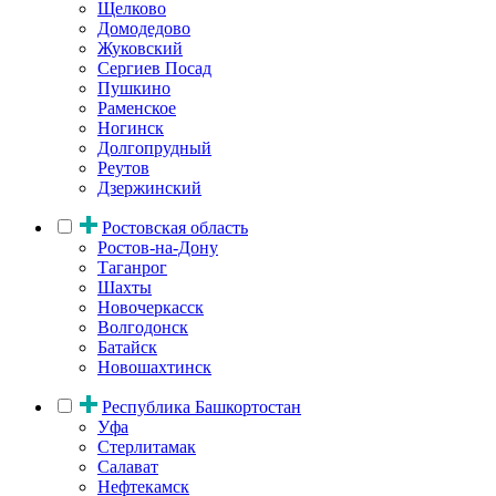
Щелково
Домодедово
Жуковский
Сергиев Посад
Пушкино
Раменское
Ногинск
Долгопрудный
Реутов
Дзержинский
Ростовская область
Ростов-на-Дону
Таганрог
Шахты
Новочеркасск
Волгодонск
Батайск
Новошахтинск
Республика Башкортостан
Уфа
Стерлитамак
Салават
Нефтекамск