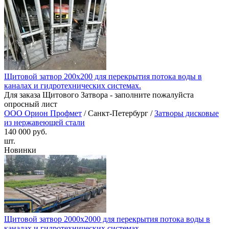
Щитовой затвор 200х200 для перекрытия потока воды в
каналах и гидротехнических системах.
Для заказа Щитового Затвора - заполните пожалуйста
опросный лист
ООО Орион Профмет
/ Санкт-Петербург /
Затворы дисковые
из нержавеющей стали
140 000 руб.
шт.
Новинки
Щитовой затвор 2000х2000 для перекрытия потока воды в
каналах и гидротехнических системах