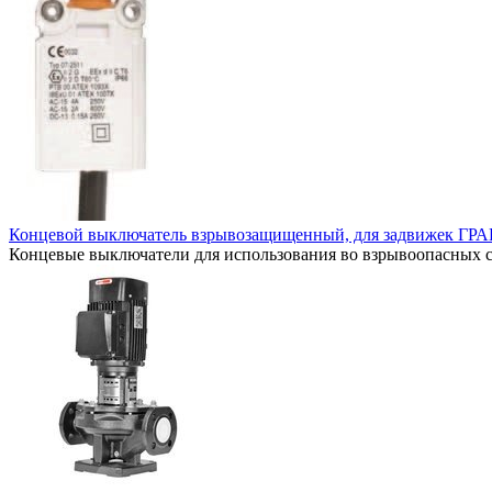
Концевой выключатель взрывозащищенный, для задвижек ГР
Концевые выключатели для использования во взрывоопасных ср