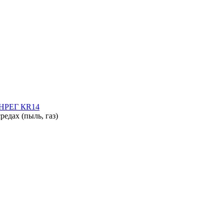
АНРЕГ КR14
едах (пыль, газ)