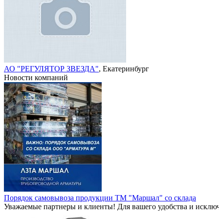
АО "РЕГУЛЯТОР ЗВЕЗДА"
, Екатеринбург
Новости компаний
Порядок самовывоза проду​кции ТМ "Маршал" со скла​да
Уважаемые партнеры и кли​енты! Для вашего удобств​а и исключе