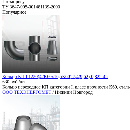
По запросу
ТУ 3647-095-001481139-2000
Популярное
Кольцо КП I 1220(42К60х16,5К60)-7,4(9,62)-0,825-45
630 руб./шт.
Кольцо переходное КП категории I, класс прочности К60, ста
ООО ТЕХЭНЕРГОМЕТ
/ Нижний Новгород