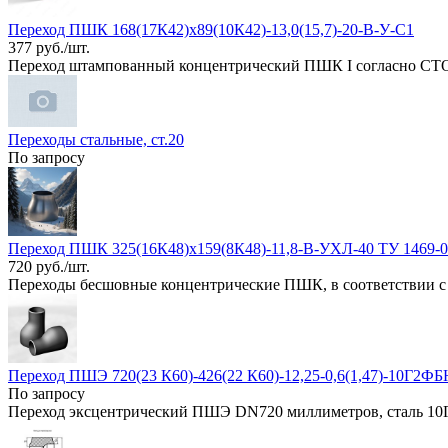
Переход ПШК 168(17К42)х89(10К42)-13,0(15,7)-20-В-У-C1
377 руб./шт.
Переход штампованный концентрический ПШК I согласно СТО 
Переходы стальные, ст.20
По запросу
Переход ПШК 325(16К48)х159(8К48)-11,8-В-УХЛ-40 ТУ 1469-0
720 руб./шт.
Переходы бесшовные концентрические ПШК, в соответствии с 
Переход ПШЭ 720(23 К60)-426(22 К60)-12,25-0,6(1,47)-10Г2
По запросу
Переход эксцентрический ПШЭ DN720 миллиметров, сталь 1