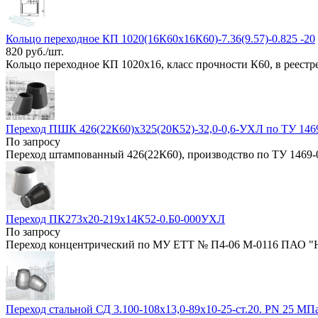
Кольцо переходное КП 1020(16К60х16К60)-7.36(9.57)-0.825 -20
820 руб./шт.
Кольцо переходное КП 1020х16, класс прочности К60, в реест
Переход ПШК 426(22К60)х325(20К52)-32,0-0,6-УХЛ по ТУ 146
По запросу
Переход штампованный 426(22К60), производство по ТУ 1469-
Переход ПК273х20-219х14К52-0.Б0-000УХЛ
По запросу
Переход концентрический по МУ ЕТТ № П4-06 М-0116 ПАО "
Переход стальной СД 3.100-108х13,0-89х10-25-ст.20. РN 25 МП