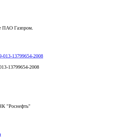
ре ПАО Газпром.
9-013-13799654-2008
013-13799654-2008
НК "Роснефть"
а