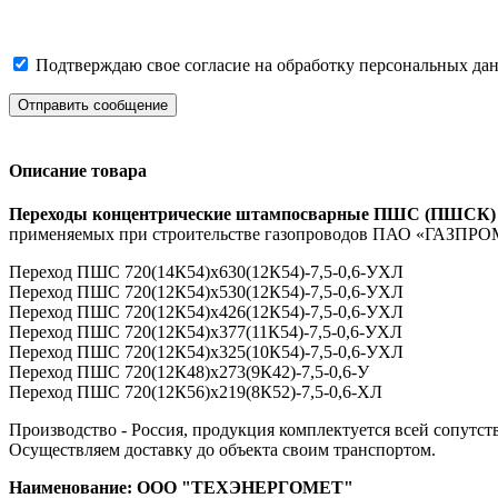
Подтверждаю свое согласие на обработку персональных дан
Отправить сообщение
Описание товара
Переходы концентрические штампосварные ПШС (ПШСК
применяемых при строительстве газопроводов ПАО «ГАЗПРО
Переход ПШС 720(14К54)х630(12К54)-7,5-0,6-УХЛ
Переход ПШС 720(12К54)х530(12К54)-7,5-0,6-УХЛ
Переход ПШС 720(12К54)х426(12К54)-7,5-0,6-УХЛ
Переход ПШС 720(12К54)х377(11К54)-7,5-0,6-УХЛ
Переход ПШС 720(12К54)х325(10К54)-7,5-0,6-УХЛ
Переход ПШС 720(12К48)х273(9К42)-7,5-0,6-У
Переход ПШС 720(12К56)х219(8К52)-7,5-0,6-ХЛ
Производство - Россия, продукция комплектуется всей сопутс
Осуществляем доставку до объекта своим транспортом.
Наименование: ООО "ТЕХЭНЕРГОМЕТ"