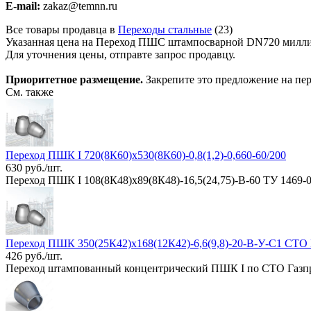
E-mail:
zakaz@temnn.ru
Все товары продавца в
Переходы стальные
(23)
Указанная цена на Переход ПШС штампосварной DN720 миллиме
Для уточнения цены, отправте запрос продавцу.
Приоритетное размещение.
Закрепите это предложение на пер
См. также
Переход ПШК I 720(8К60)х530(8К60)-0,8(1,2)-0,660-60/200
630 руб./шт.
Переход ПШК I 108(8К48)х89(8К48)-16,5(24,75)-В-60 ТУ 1469-
Переход ПШК 350(25К42)х168(12К42)-6,6(9,8)-20-В-У-C1 СТО 
426 руб./шт.
Переход штампованный концентрический ПШК I по СТО Газпр