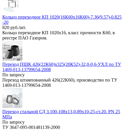
Кольцо переходное КП 1020(16К60х16К60)-7.36(9.57)-0.825
-20
820 руб./шт.
Кольцо переходное КП 1020х16, класс прочности К60, в
реестре ПАО Газпром.
Переход ПШК 426(22К60)х325(20К52)-32,0-0,6-УХЛ по ТУ
1469-013-13799654-2008
По запросу
Переход штампованный 426(22К60), производство по ТУ
1469-013-13799654-2008
Переход стальной СД 3.100-108х13,0-89х10-25-ст.20. РN 25
МПа
По запросу
ТУ 3647-095-001481139-2000