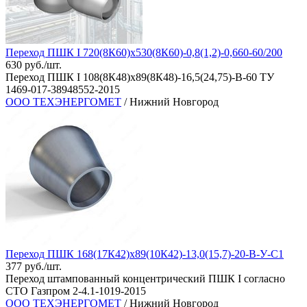
Переход ПШК I 720(8К60)х530(8К60)-0,8(1,2)-0,660-60/200
630 руб./шт.
Переход ПШК I 108(8К48)х89(8К48)-16,5(24,75)-В-60 ТУ
1469-017-38948552-2015
ООО ТЕХЭНЕРГОМЕТ
/ Нижний Новгород
Переход ПШК 168(17К42)х89(10К42)-13,0(15,7)-20-В-У-C1
377 руб./шт.
Переход штампованный концентрический ПШК I согласно
СТО Газпром 2-4.1-1019-2015
ООО ТЕХЭНЕРГОМЕТ
/ Нижний Новгород