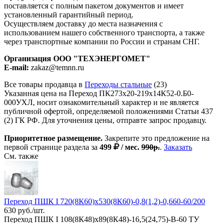
поставляется с полным пакетом документов и имеет
установленный гарантийный период.
Осуществляем доставку до места назначения с
использованием нашего собственного транспорта, а также
через транспортные компании по России и странам СНГ.
Организация ООО "ТЕХЭНЕРГОМЕТ"
E-mail:
zakaz@temnn.ru
Все товары продавца в
Переходы стальные
(23)
Указанная цена на Переход ПК273х20-219х14К52-0.Б0-
000УХЛ, носит ознакомительный характер и не является
публичной офертой, определяемой положениями Статьи 437
(2) ГК РФ. Для уточнения цены, отправте запрос продавцу.
Приоритетное размещение.
Закрепите это предложение на
первой странице раздела за
499
/ мес.
990р.
.
Заказать
См. также
Переход ПШК I 720(8К60)х530(8К60)-0,8(1,2)-0,660-60/200
630 руб./шт.
Переход ПШК I 108(8К48)х89(8К48)-16,5(24,75)-В-60 ТУ