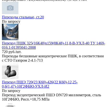
Переходы стальные, ст.20
По запросу
Переход ПШК 325(16К48)х159(8К48)-11,8-В-УХЛ-40 ТУ 1469-
016.1-01395041-2008
720 руб./шт.
Переходы бесшовные концентрические ПШК, в соответствии
с СТО Газпром 2-4.1-713
Переход ПШЭ 720(23 К60)-426(22 К60)-12,25-
0,6(1,47)-10Г2ФБЮ-УХЛ-И2
По запросу
Переход эксцентрический ПШЭ DN720 миллиметров, сталь
10Г2ФБЮ, Рисп.=18,75 МПа