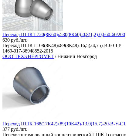
Переход ПШК I 720(8К60)х530(8К60)-0,8(1,2)-0,660-60/200
630 руб./шт.
Переход ПШК I 108(8К48)х89(8К48)-16,5(24,75)-В-60 ТУ
1469-017-38948552-2015
ООО ТЕХЭНЕРГОМЕТ
/ Нижний Новгород
Переход ПШК 168(17К42)х89(10К42)-13,0(15,7)-20-В-У-C1
377 руб./шт.
Переход штампованный концентрический ПШК I согласно