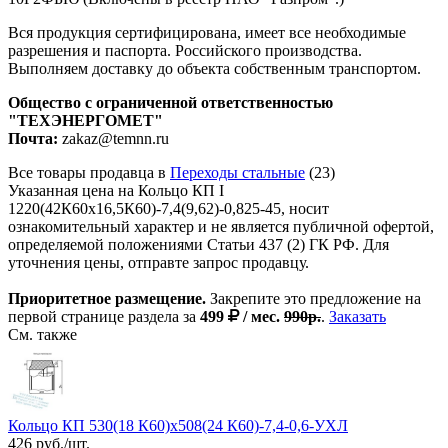
Вся продукция сертифицирована, имеет все необходимые
разрешения и паспорта. Российского производства.
Выполняем доставку до объекта собственным транспортом.
Общество с ограниченной ответственностью
"ТЕХЭНЕРГОМЕТ"
Почта:
zakaz@temnn.ru
Все товары продавца в
Переходы стальные
(23)
Указанная цена на Кольцо КП I
1220(42К60х16,5К60)-7,4(9,62)-0,825-45, носит
ознакомительный характер и не является публичной офертой,
определяемой положениями Статьи 437 (2) ГК РФ. Для
уточнения цены, отправте запрос продавцу.
Приоритетное размещение.
Закрепите это предложение на
первой странице раздела за
499
/ мес.
990р.
.
Заказать
См. также
Кольцо КП 530(18 К60)х508(24 К60)-7,4-0,6-УХЛ
426 руб./шт.