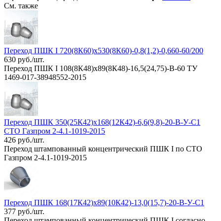
См. также
Переход ПШК I 720(8К60)х530(8К60)-0,8(1,2)-0,660-60/200
630 руб./шт.
Переход ПШК I 108(8К48)х89(8К48)-16,5(24,75)-В-60 ТУ
1469-017-38948552-2015
Переход ПШК 350(25К42)х168(12К42)-6,6(9,8)-20-В-У-C1
СТО Газпром 2-4.1-1019-2015
426 руб./шт.
Переход штампованный концентрический ПШК I по СТО
Газпром 2-4.1-1019-2015
Переход ПШК 168(17К42)х89(10К42)-13,0(15,7)-20-В-У-C1
377 руб./шт.
Переход штампованный концентрический ПШК I согласно