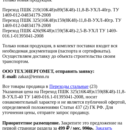
Переход ПШК 219(10К48)х89(5К48)-11,8-В-УХЛ-40гр. ТУ
1469-012-04834179-2008
Переход ПШК 325(16К48)х159(8К48)-11,8-В-УХЛ-40гр. ТУ
1469-012-04834179-2008
Переход ПШК 426(9К48)х159(5К48)-2,5-В-УХЛ ТУ 1469-
016.1-01395041-2008
Только новая продукция, в комплект поставки входит вся
необходимая документация (паспорта и сертификаты).
Осуществляем доставку до объекта строительства своим
транспортом.
ООО ТЕХЭНЕРГОМЕТ, отправить заявку:
E-mail:
zakaz@temnn.ru
Все товары продавца в
Переходы стальные
(23)
Указанная цена на Переход ПШК 325(16К48)х159(8К48)-11,8-
В-УХЛ-40 ТУ 1469-016.1-01395041-2008, носит
ознакомительный характер и не является публичной офертой,
определяемой положениями Статьи 437 (2) ГК РФ. Для
уточнения цены, отправте запрос продавцу.
Приоритетное размещение.
Закрепите это предложение на
первой странице раздела за
499
/ мес.
990р.
.
Заказать