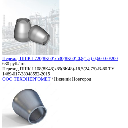
Переход ПШК I 720(8К60)х530(8К60)-0,8(1,2)-0,660-60/200
630 руб./шт.
Переход ПШК I 108(8К48)х89(8К48)-16,5(24,75)-В-60 ТУ
1469-017-38948552-2015
ООО ТЕХЭНЕРГОМЕТ
/ Нижний Новгород