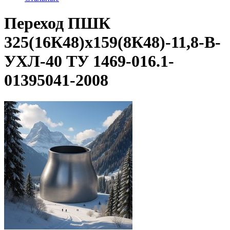
Переход ПШК
325(16К48)х159(8К48)-11,8-В-
УХЛ-40 ТУ 1469-016.1-
01395041-2008