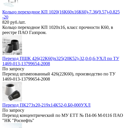
Кольцо переходное КП 1020(16К60х16К60)-7.36(9.57)-0.825
-20
820 руб./шт.
Кольцо переходное КП 1020х16, класс прочности К60, в
реестре ПАО Газпром.
Переход ПШК 426(22К60)х325(20К52)-32,0-0,6-УХЛ по ТУ
1469-013-13799654-2008
По запросу
Переход штампованный 426(22К60), производство по ТУ
1469-013-13799654-2008
Переход ПК273х20-219х14К52-0.Б0-000УХЛ
По запросу
Переход концентрический по МУ ЕТТ № П4-06 М-0116 ПАО
"НК "Роснефть"