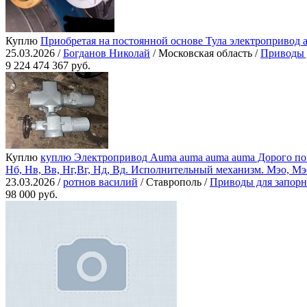
Куплю
Приобретая на постоянной основе Тула электропривод a
25.03.2026 /
Богданов Николай
/ Московская область /
Приводы 
9 224 474 367 руб.
Куплю
куплю Электропривод Auma auma auma auma Дорого по всей Р
Нб, Нв, Вв, Нг,Вг, Нд, Вд. Исполнительный механизм. Мэо, Мэ
23.03.2026 /
ротнов василий
/ Ставрополь /
Приводы для запор
98 000 руб.