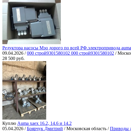
Редуктора насосы Мэо дорого по всей РФ.электропривода aum
09.04.2026 /
000 строй9301580102 000 строй9301580102
/ Моско
28 500 руб.
Куплю
Auma хаех 16.2, 14.6 и 14.2
05.04.2026 /
Боярчук Дмитрий
/ Московская область /
Приводы д