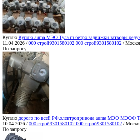
Куплю
Куплю auma МЭО Тула гз бетро задвижки затворы реду
11.04.2026 /
000 строй9301580102 000 строй9301580102
/ Москов
По запросу
Куплю
дорого по всей РФ.электропривода auma МЭО МЭОФ Тула
10.04.2026 /
000 строй9301580102 000 строй9301580102
/ Моско
По запросу