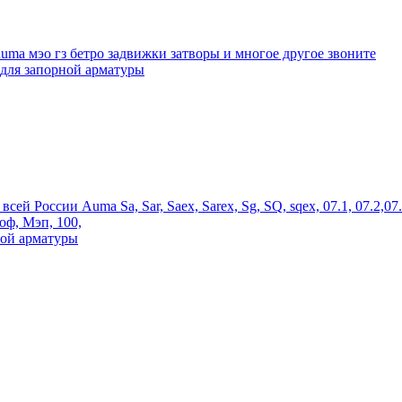
uma мэо гз бетро задвижки затворы и многое другое звоните
для запорной арматуры
оссии Auma Sa, Sar, Saex, Sarex, Sg, SQ, sqex, 07.1, 07.2,07.5, 1
оф, Мэп, 100,
ной арматуры