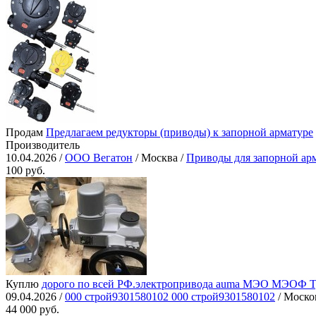
Продам
Предлагаем редукторы (приводы) к запорной арматуре
Производитель
10.04.2026 /
ООО Вегатон
/ Москва /
Приводы для запорной ар
100 руб.
Куплю
дорого по всей РФ.электропривода auma МЭО МЭОФ Тула
09.04.2026 /
000 строй9301580102 000 строй9301580102
/ Моско
44 000 руб.