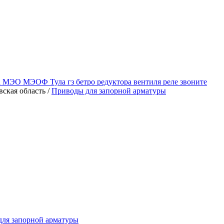
a МЭО МЭОФ Тула гз бетро редуктора вентиля реле звоните
вская область /
Приводы для запорной арматуры
ля запорной арматуры