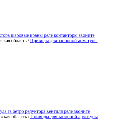
ктора шаровые краны реле контакторы звоните
ская область /
Приводы для запорной арматуры
 гз бетро редуктора вентиля реле звоните
вская область /
Приводы для запорной арматуры