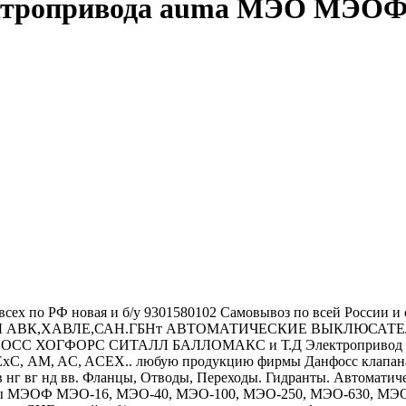
ектропривода auma МЭО МЭОФ Т
сех по РФ новая и б/у 9301580102 Самовывоз по всей России и с
ВОРЫ АВК,ХАВЛЕ,САН.ГБНт АВТОМАТИЧЕСКИЕ ВЫКЛЮСА
ОГФОРС СИТАЛЛ БАЛЛОМАКС и Т.Д Элeктрoпривод AUMA 
АМЕxС, AM, AC, ACEX.. любую продукцию фирмы Данфосс клапан
вв нг вг нд вв. Фланцы, Отводы, Переходы. Гидранты. Автомат
измы МЭОФ МЭО-16, МЭО-40, МЭО-100, МЭО-250, МЭО-630, МЭО