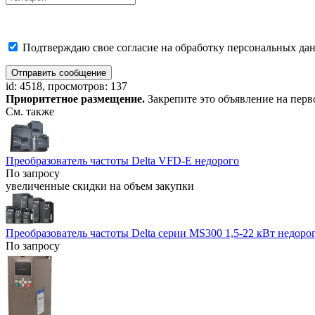
Подтверждаю свое согласие на обработку персональных дан
Отправить сообщение
id: 4518, просмотров: 137
Приоритетное размещение.
Закрепите это объявление на перв
См. также
Преобразователь частоты Delta VFD-E недорого
По запросу
увеличенные скидки на объем закупки
Преобразователь частоты Delta серии MS300 1,5-22 кВт недоро
По запросу