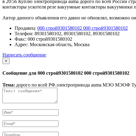
в 20:56 Куплю электропривода auma дорого по всей России ст
контакторы ускотеля реле вакуумные контакторы вакуумники 
Автор данного объявления его давно не обновлял, возможно он
Продавец:
000 строй9301580102 000 строй9301580102
Телефон:
89301580102, 89301580102, 89301580102
Факс:
000 строй9301580102
Адрес:
Московская область, Москва
Написать сообщение
×
Сообщение для 000 строй9301580102 000 строй9301580102
Тема:
дорого по всей РФ.электропривода auma МЭО МЭОФ Тула 