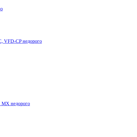
го
C, VFD-CP недорого
E MX недорого