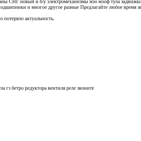
раны СНГ новый и б/у электромеханизмы мэо мэоф тула задвижк
подшипники и многое другое разные Предлагайте любое время з
о потеряло актуальность.
гз бетро редуктора вентиля реле звоните