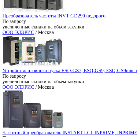
Преобразователь частоты INVT GD290 недорого
По запросу
увеличенные скидки на объем закупки
ООО ЭЛЭРИС
/ Москва
Устройство плавного пуска ESQ-GS7, ESQ-GS9, ESQ-GS9mini п
По запросу
увеличенные скидки на обьем закупки
ООО ЭЛЭРИС
/ Москва
Частотный преобразователь INSTART LCI, INPRIME, INPRIM