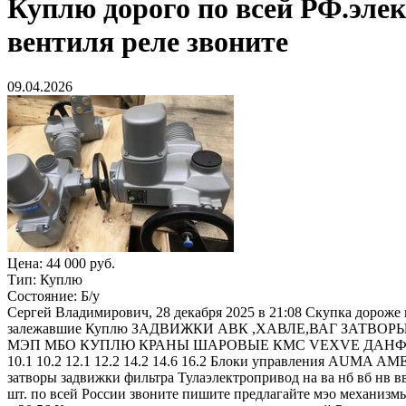
Куплю
дорого по всей РФ.эл
вентиля реле звоните
09.04.2026
Цена:
44 000 руб.
Тип:
Куплю
Состояние:
Б/у
Сергей Владимирович, 28 декабря 2025 в 21:08 Скупка дороже в
залежавшие Куплю ЗАДВИЖКИ АВК ,ХАВЛЕ,ВАГ ЗАТ
МЭП МБО КУПЛЮ КРАНЫ ШАРОВЫЕ КМС VEXVE ДАНФОСС Х
10.1 10.2 12.1 12.2 14.2 14.6 16.2 Блоки упpaвления AUMA 
затворы задвижки фильтра Тулаэлектропривод на ва нб вб нв 
шт. по всей России звоните пишите предлагайте мэо механ