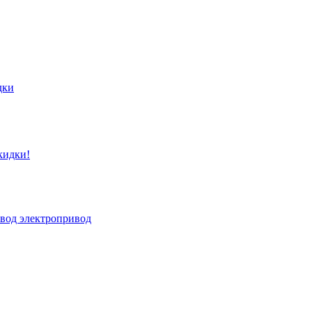
дки
кидки!
вод электропривод