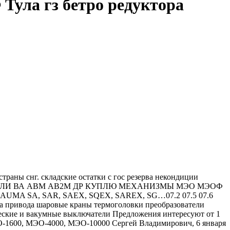
ула гз бетро редуктора
траны снг. складские остатки с гос резерва некондиции
ТЕЛИ ВА АВМ АВ2М ДР КУПЛЮ МЕХАНИЗМЫ МЭО МЭОФ
SA, SAR, SAEX, SQEX, SAREX, SG…07.2 07.5 07.6
а привода шаровые краны термоголовки преобразователи
ические и вакумные выключатели Предложения интересуют от 1
-1600, МЭО-4000, МЭО-10000 Сергей Владимирович, 6 января