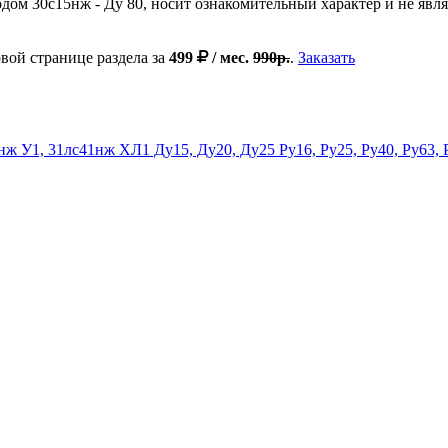
одом 30c15нж - Ду 80, носит ознакомительный характер и не яв
вой странице раздела за
499
/ мес.
990р.
.
Заказать
ж У1, 31лс41нж ХЛ1 Ду15, Ду20, Ду25 Ру16, Ру25, Ру40, Ру63, 