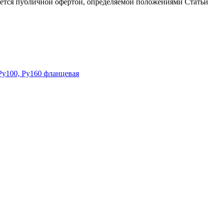
ляется публичной офертой, определяемой положениями Статьи
Ру100, Ру160 фланцевая