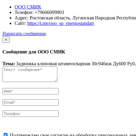
ООО СМИК
Телефон:
+79606099903
Адрес:
Ростовская область, Луганская Народная Республи
Сайт:
https://t.me/ooo_sp_energostandart
Написать сообщение
×
Сообщение для ООО СМИК
Тема:
Задвижка клиновая штампосварная 30с946нж Ду600 Ру0,
Подтверждаю свое согласие на обработку персональных дан