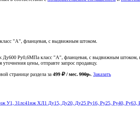
класс "А", фланцевая, с выдвижным штоком.
ж Ду600 Ру0,6МПа класс "А", фланцевая, с выдвижным штоком, н
 уточнения цены, отправте запрос продавцу.
вой странице раздела за
499
/ мес.
990р.
.
Заказать
ж У1, 31лс41нж ХЛ1 Ду15, Ду20, Ду25 Ру16, Ру25, Ру40, Ру63, 