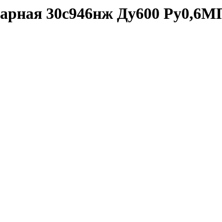
рная 30с946нж Ду600 Ру0,6МПа