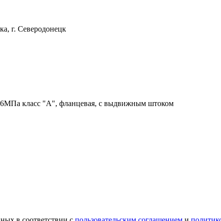
ка, г. Северодонецк
6МПа класс "А", фланцевая, с выдвижным штоком
ных в соответствии с
пользовательским соглашением
и
политик