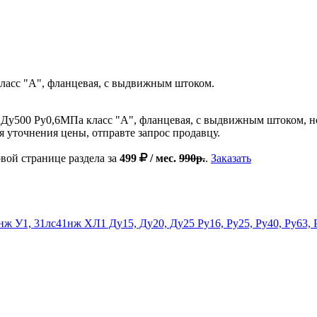
ласс "А", фланцевая, с выдвижным штоком.
Ду500 Ру0,6МПа класс "А", фланцевая, с выдвижным штоком, но
 уточнения цены, отправте запрос продавцу.
вой странице раздела за
499
/ мес.
990р.
.
Заказать
ж У1, 31лс41нж ХЛ1 Ду15, Ду20, Ду25 Ру16, Ру25, Ру40, Ру63, 