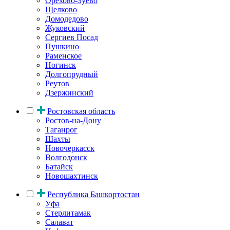
Орехово-Зуево
Щелково
Домодедово
Жуковский
Сергиев Посад
Пушкино
Раменское
Ногинск
Долгопрудный
Реутов
Дзержинский
Ростовская область
Ростов-на-Дону
Таганрог
Шахты
Новочеркасск
Волгодонск
Батайск
Новошахтинск
Республика Башкортостан
Уфа
Стерлитамак
Салават