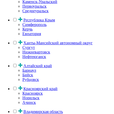
Каменск-Уральский
Первоуральск
Среднеуральск
Республика Крым
Симферополь
Керчь
Евпатория
Ханты-Мансийский автономный округ
Сургут
Нижневартовск
Нефтеюганск
Алтайский край
Барнаул
Бийск
Рубцовск
Красноярский край
Красноярск
Норильск
Ачинск
Владимирская область