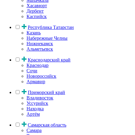
Махачкала
Хасавюрт
Дербент
Каспийск
Республика Татарстан
Казань
Набережные Челны
Нижнекамск
Альметьевск
Краснодарский край
Краснодар
Сочи
Новороссийск
Армавир
Приморский край
Владивосток
Уссурийск
Находка
Артём
Самарская область
Самара