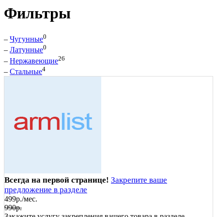
Фильтры
0
–
Чугунные
0
–
Латунные
26
–
Нержавеющие
4
–
Стальные
Всегда на первой странице!
Закрепите ваше
предложение в разделе
499р./мес.
990р.
Закажите услугу закрепления вашего товара в разделе