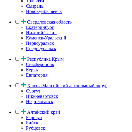
Тольятти
Сызрань
Новокуйбышевск
Свердловская область
Екатеринбург
Нижний Тагил
Каменск-Уральский
Первоуральск
Среднеуральск
Республика Крым
Симферополь
Керчь
Евпатория
Ханты-Мансийский автономный округ
Сургут
Нижневартовск
Нефтеюганск
Алтайский край
Барнаул
Бийск
Рубцовск