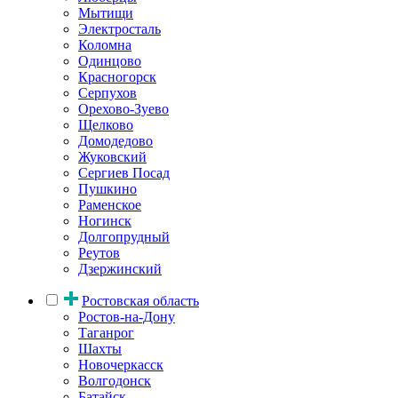
Мытищи
Электросталь
Коломна
Одинцово
Красногорск
Серпухов
Орехово-Зуево
Щелково
Домодедово
Жуковский
Сергиев Посад
Пушкино
Раменское
Ногинск
Долгопрудный
Реутов
Дзержинский
Ростовская область
Ростов-на-Дону
Таганрог
Шахты
Новочеркасск
Волгодонск
Батайск