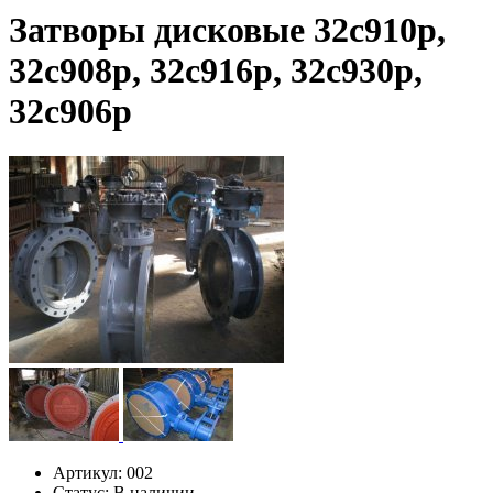
Затворы дисковые 32с910р,
32с908р, 32с916р, 32с930р,
32с906р
Артикул:
002
Статус:
В наличии