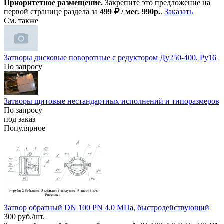
Приоритетное размещение.
Закрепите это предложение на
первой странице раздела за
499
/ мес.
990р.
.
Заказать
См. также
Затворы дисковые поворотные с редуктором Ду250-400, Ру16
По запросу
Затворы щитовые нестандартных исполнений и типоразмеров
По запросу
под заказ
Популярное
Затвор обратный DN 100 PN 4,0 МПа, быстродействующий
300 руб./шт.