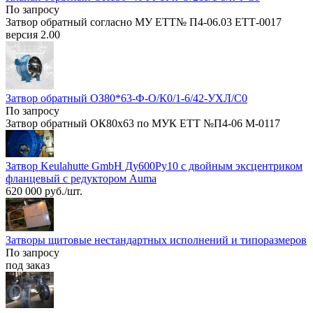
По запросу
Затвор обратный согласно МУ ЕТТ№ П4-06.03 ЕТТ-0017
версия 2.00
Затвор обратный ОЗ80*63-Ф-О/К0/1-6/42-УХЛ/С0
По запросу
Затвор обратный ОК80х63 по МУК ЕТТ №П4-06 М-0117
Затвор Keulahutte GmbH Ду600Ру10 с двойным эксцентриком
фланцевый с редуктором Аumа
620 000 руб./шт.
Затворы щитовые нестандартных исполнений и типоразмеров
По запросу
под заказ