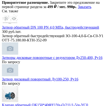
Приоритетное размещение.
Закрепите это предложение на
первой странице раздела за
499
/ мес.
990р.
.
Заказать
См. также
Затвор обратный DN 100 PN 4,0 МПа, быстродействующий
300 руб./шт.
Затвор обратный быстродействующий ЗО-100-4,0-Б-Св-С0-У1
ОТТ-75.180.00-КТН-352-09
Затворы дисковые поворотные с редуктором Ду250-400, Ру16
По запросу
Затвор дисковый поворотный Ду100-250, Ру16
По запросу
Клапан обратный ОК150*40ФУ1Ун-О/211/1-5/н-УС0