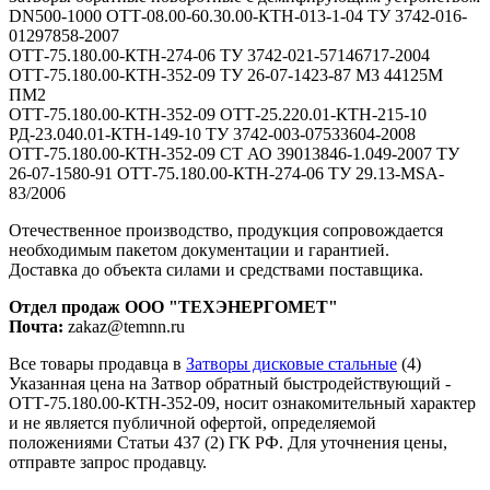
DN500-1000 ОТТ-08.00-60.30.00-КТН-013-1-04 ТУ 3742-016-
01297858-2007
ОТТ-75.180.00-КТН-274-06 ТУ 3742-021-57146717-2004
ОТТ-75.180.00-КТН-352-09 ТУ 26-07-1423-87 М3 44125М
ПМ2
ОТТ-75.180.00-КТН-352-09 ОТТ-25.220.01-КТН-215-10
РД-23.040.01-КТН-149-10 ТУ 3742-003-07533604-2008
ОТТ-75.180.00-КТН-352-09 СТ АО 39013846-1.049-2007 ТУ
26-07-1580-91 ОТТ-75.180.00-КТН-274-06 ТУ 29.13-MSA-
83/2006
Отечественное производство, продукция сопровождается
необходимым пакетом документации и гарантией.
Доставка до объекта силами и средствами поставщика.
Отдел продаж ООО "ТЕХЭНЕРГОМЕТ"
Почта:
zakaz@temnn.ru
Все товары продавца в
Затворы дисковые стальные
(4)
Указанная цена на Затвор обратный быстродействующий -
ОТТ-75.180.00-КТН-352-09, носит ознакомительный характер
и не является публичной офертой, определяемой
положениями Статьи 437 (2) ГК РФ. Для уточнения цены,
отправте запрос продавцу.