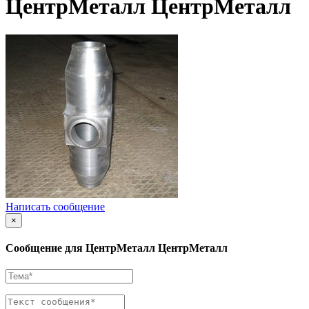
ЦентрМеталл ЦентрМеталл
Написать сообщение
×
Сообщение для ЦентрМеталл ЦентрМеталл