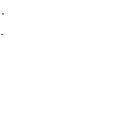
. *
 *