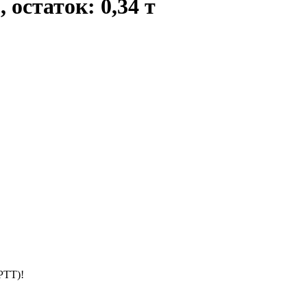
остаток: 0,34 т
РТТ)!