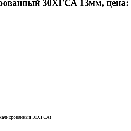
ованный 30ХГСА 13мм, цена: 3
 калиброванный 30ХГСА!