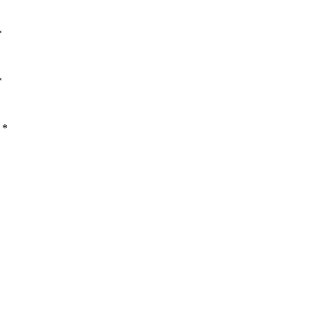
*
*
 *