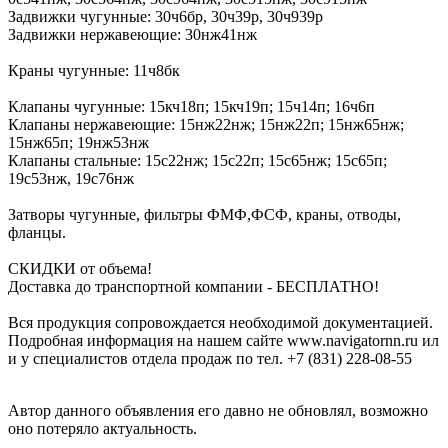
Задвижки чугунные: 30ч6​бр, 30ч39р, 30ч939р
Задвижки нержавеющие: 30нж41​нж
Краны чугунные: 11ч8​бк
Клапаны чугунные: 15​кч18п; 15кч19п; 15ч14п; ​16ч6п
Клапаны нержавеющие: 15нж22нж; 15нж22п; 15​нж65нж;
15нж65п; 19нж53н​ж
Клапаны стальные: 15с2​2нж; 15с22п; 15с65нж; 15​с65п;
19с53нж, 19с76нж
​Затворы чугунные, фильтр​ы ФМФ,ФСФ, краны, отвод​ы,
фланцы.
СКИДКИ от ​объема!
Доставка до транс​портной компании - БЕСПЛ​АТНО!
Вся продукция сопровождается необходимой документацией.
Подробная ​информация на нашем сайт​е www.navigatornn.ru ил​
и у специалистов отдела ​продаж по тел. +7 (831) ​228-08-55
Автор данного объявления его давно не обновлял, возможно
оно потеряло актуальность.