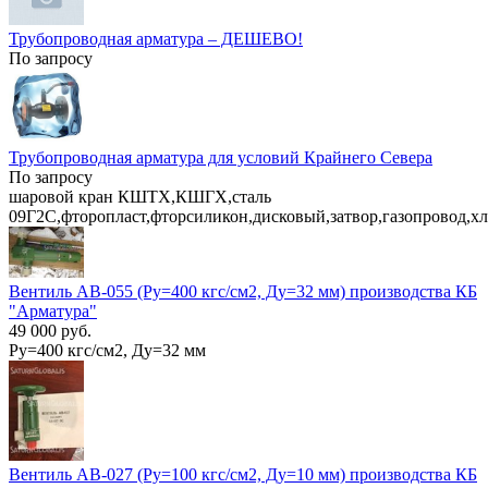
Трубопроводная арматура – ДЕШЕВО!
По запросу
Трубопроводная арматура для условий Крайнего Севера
По запросу
шаровой кран КШТХ,КШГХ,сталь
09Г2С,фторопласт,фторсиликон,дисковый,затвор,газопровод,х
Вентиль АВ-055 (Ру=400 кгс/см2, Ду=32 мм) производства КБ
"Арматура"
49 000 руб.
Ру=400 кгс/см2, Ду=32 мм
Вентиль АВ-027 (Ру=100 кгс/см2, Ду=10 мм) производства КБ