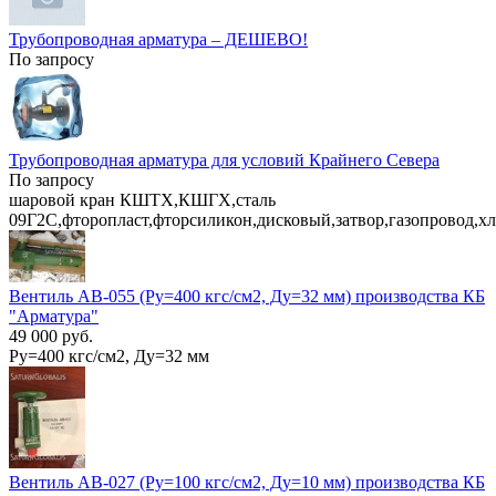
Трубопроводная арматура – ДЕШЕВО!
По запросу
Трубопроводная арматура для условий Крайнего Севера
По запросу
шаровой кран КШТХ,КШГХ,сталь
09Г2С,фторопласт,фторсиликон,дисковый,затвор,газопровод,х
Вентиль АВ-055 (Ру=400 кгс/см2, Ду=32 мм) производства КБ
"Арматура"
49 000 руб.
Ру=400 кгс/см2, Ду=32 мм
Вентиль АВ-027 (Ру=100 кгс/см2, Ду=10 мм) производства КБ