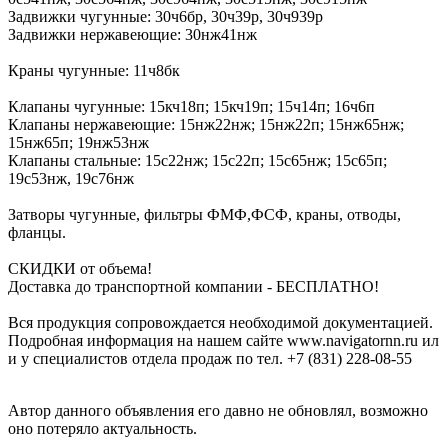
Задвижки чугунные: 30ч6​бр, 30ч39р, 30ч939р
Задвижки нержавеющие: 30нж41​нж
Краны чугунные: 11ч8​бк
Клапаны чугунные: 15​кч18п; 15кч19п; 15ч14п; ​16ч6п
Клапаны нержавеющие: 15нж22нж; 15нж22п; 15​нж65нж;
15нж65п; 19нж53н​ж
Клапаны стальные: 15с2​2нж; 15с22п; 15с65нж; 15​с65п;
19с53нж, 19с76нж
​Затворы чугунные, фильтр​ы ФМФ,ФСФ, краны, отвод​ы,
фланцы.
СКИДКИ от ​объема!
Доставка до транс​портной компании - БЕСПЛ​АТНО!
Вся продукция сопровождается необходимой документацией.
Подробная ​информация на нашем сайт​е www.navigatornn.ru ил​
и у специалистов отдела ​продаж по тел. +7 (831) ​228-08-55
Автор данного объявления его давно не обновлял, возможно
оно потеряло актуальность.