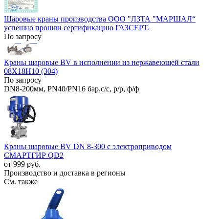
Шаровые краны производства ООО "ЛЗТА "МАРШАЛ“
успешно прошли сертификацию ГАЗСЕРТ.
По запросу
Краны шаровые BV в исполнении из нержавеющей стали
08Х18Н10 (304)
По запросу
DN8-200мм, PN40/PN16 бар,с/с, р/р, ф/ф
Краны шаровые BV DN 8-300 с электроприводом
СМАРТГИР QD2
от 999 руб.
Производство и доставка в регионы
См. также