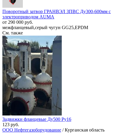
Поворотный затвор ГРАНВЭЛ ЗПВС Ду300-600мм с
электроприводом AUMA
от 290 000 руб.
межфланцевый,серый чугун GG25,EPDM
См. также
Задвижки фланцевые Ду500 Ру16
123 руб.
ООО Нефтегазоборудование
/ Курганская область