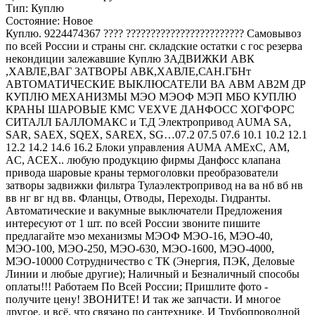
Тип:
Куплю
Состояние:
Новое
Куплю. 9224474367 ???? ???????????????????????? Самовывоз
по всей России и страны снг. складские остатки с гос резерва
некондиции залежавшие Куплю ЗАДВИЖКИ АВК
,ХАВЛЕ,ВАГ ЗАТВОРЫ АВК,ХАВЛЕ,САН.ГБНт
АВТОМАТИЧЕСКИЕ ВЫКЛЮСАТЕЛИ ВА АВМ АВ2М ДР
КУПЛЮ МЕХАНИЗМЫ МЭО МЭОФ МЭП МБО КУПЛЮ
КРАНЫ ШАРОВЫЕ КМС VEXVE ДАНФОСС ХОГФОРС
СИТАЛЛ БАЛЛОМАКС и Т.Д Элeктрoпривод AUMA SA,
SAR, SAEX, SQEX, SAREX, SG…07.2 07.5 07.6 10.1 10.2 12.1
12.2 14.2 14.6 16.2 Блоки упpaвления AUMA АМЕxС, AM,
AC, ACEX.. любую продукцию фирмы Данфосс клапана
привода шаровые краны термоголовки преобразователи
затворы задвижки фильтра Тулаэлектропривод на ва нб вб нв
вв нг вг нд вв. Фланцы, Отводы, Переходы. Гидранты.
Автоматические и вакумные выключатели Предложения
интересуют от 1 шт. по всей России звоните пишите
предлагайте мэо механизмы МЭОФ МЭО-16, МЭО-40,
МЭО-100, МЭО-250, МЭО-630, МЭО-1600, МЭО-4000,
МЭО-10000 Сотрудничество с ТК (Энергия, ПЭК, Деловые
Линии и любые другие); Наличный и Безналичный способы
оплаты!!! Работаем По Всей России; Пришлите фото -
получите цену! ЗВОНИТЕ! И так же запчасти. И многое
другое, и всё, что связано по сантехнике. И Трубопроводной