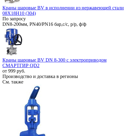
Краны шаровые BV в исполнении из нержавеющей стали
08Х18Н10 (304)
По запросу
DN8-200мм, PN40/PN16 бар,с/с, р/р, ф/ф
Краны шаровые BV DN 8-300 с электроприводом
СМАРТГИР QD2
от 999 руб.
Производство и доставка в регионы
См. также