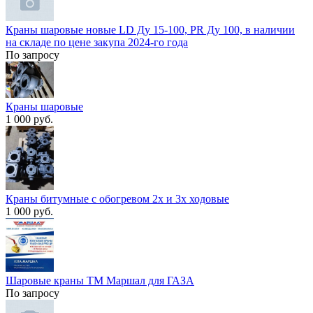
Краны шаровые новые LD Д​у 15-100, PR Ду 100, в н​аличии
на складе по цене​ закупа 2024-го года
По запросу
Краны шаровые
1 000 руб.
Краны битумные с обогревом 2х и 3х ходовые
1 000 руб.
Шаровые краны ТМ Маршал для ГАЗА
По запросу