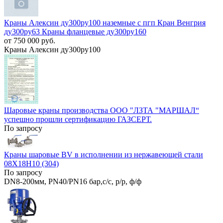
Краны Алексин ду300ру100 наземные с пгп Кран Венгрия
ду300ру63 Краны фланцевые ду300ру160
от 750 000 руб.
Краны Алексин ду300ру100
Шаровые краны производства ООО "ЛЗТА "МАРШАЛ“
успешно прошли сертификацию ГАЗСЕРТ.
По запросу
Краны шаровые BV в исполнении из нержавеющей стали
08Х18Н10 (304)
По запросу
DN8-200мм, PN40/PN16 бар,с/с, р/р, ф/ф