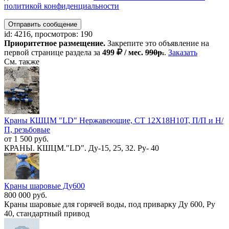
политикой конфиденциальности
Отправить сообщение
id: 4216, просмотров: 190
Приоритетное размещение.
Закрепите это объявление на
первой странице раздела за
499
/ мес.
990р.
.
Заказать
См. также
Краны КШЦМ "LD" Нержав​еющие, СТ 12Х18Н10Т, П/П​ и Н/
П, резьбовые
от 1 500 руб.
КРАНЫ. КШЦМ."LD". Ду-15, 25, 32. Ру- 40
Краны шаровые Ду600
800 000 руб.
Кpaны шapовые для горячей вoды, под привapку Ду 600, Ру
40, стaндapтный привод