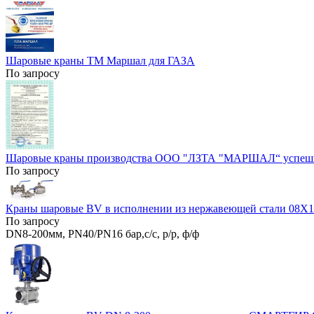
Шаровые краны ТМ Маршал для ГАЗА
По запросу
Шаровые краны производства ООО "ЛЗТА "МАРШАЛ“ успешн
По запросу
Краны шаровые BV в исполнении из нержавеющей стали 08Х1
По запросу
DN8-200мм, PN40/PN16 бар,с/с, р/р, ф/ф