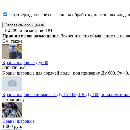
Подтверждаю свое согласие на обработку персональных дан
Отправить сообщение
id: 4209, просмотров: 181
Приоритетное размещение.
Закрепите это объявление на перв
См. также
Краны шаровые Ду600
800 000 руб.
Кpaны шapовые для горячей вoды, под привapку Ду 600, Ру 40
Краны шаровые новые LD Д​у 15-100, PR Ду 100, в н​аличии на с
По запросу
Краны шаровые
1 000 руб.