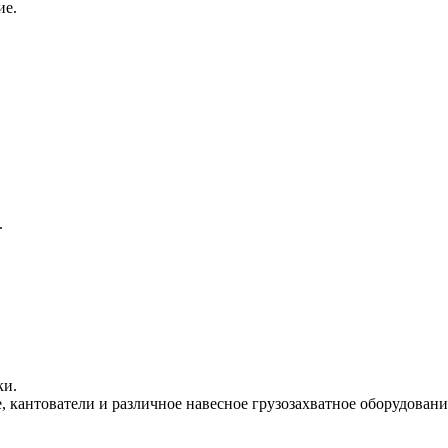
ие.
.
ки.
 кантователи и различное навесное грузозахватное оборудовани