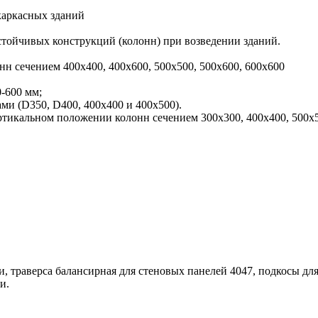
каркасных зданий
стойчивых конструкций (колонн) при возведении зданий.
н сечением 400х400, 400х600, 500х500, 500х600, 600х600
-600 мм;
ми (D350, D400, 400х400 и 400х500).
ртикальном положении колонн сечением 300х300, 400х400, 500х5
и, траверса балансирная для стеновых панелей 4047, подкосы для
и.