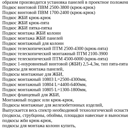
образом производится установка панелей в проектное положен
Подкос винтовой ПВМ 2500-3800 (крюк-крюк)
Подкос винтовой ПВМ 1700-2400 (крюк-крюк)
Подкос ЖБИ крюк-крюк
Подкос ЖБИ крюк-пята
Подкос ЖБИ пятка-пятка
Подкос монтажа ЖБИ колонн
Подкос монтажа ЖБИ панелей
Подкос монтажный для колонн
Подкос телескопический ПТМ 2500-4300 (крюк-пята)
Подкос телескопический монтажный ПТМ 2100-3900
Подкос телескопический ПТМ 4500-6000 (крюк-пята)
Подкос 1-ноуровневый винтовой (ЖБИ) 2,5-4,3м, тип пята-пята
Подкосы для монтажа панелей,
Подкосы монтажные для ЖБИ,
Подкос монтажный 10803 L=2500-4300мм,
Подкос монтажный 10804 L=4400-6400мм,
Подкос монтажный 10805 L=1300-1800мм,
Подкос фланцевый для ЖБИ,
Монтажный подкос или крюк-крюк,
Подкосы монтажные для железобетонных изделий,
Выпускается весь спектр необходимой технологической оснаст
(подкосы, струбцины, обоймы, площадки навесные и выносные,
подкосы жби крюк-крюк,
подкосы для монтажа колонн купить,