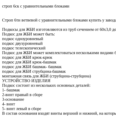
строп 6ск с уравнительными блоками
Строп 6ти ветвевой с уравнительными блоками купить у завода
Подкосы для ЖБИ изготовляются из труб сечением от 60х3,0 до
Подкос для ЖБИ может быть:
подкос одноуровневый
подкос двухуровневый
подкос телескопический
Подкос для ЖБИ может комплектоваться несколькими видами 
подкос для ЖБИ крюк-крюк
подкос для ЖБИ крюк-башмак
подкос для ЖБИ башмак- башмак
подкос для ЖБИ струбцина-башмак
монтажная связь для ЖБИ (струбцина-струбцина)
УСТРОЙСТВО ИЗДЕЛИЯ
Подкос состоит из нескольких основных деталей:
1- башмак
2-винт правый в сборе
3-основание
4- винт
5- винт левый в сборе
В состав основания входят винты верхний и нижний, на котор