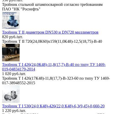
Тройник стальной штампосварной согласно требованиям
ПАО "НК "Роснефть"
Тройник Т II диаметром DN530 и DN720 миллиметров
820 руб./шт.
Тройник Т II 720(24,0К60)х159(11,0К48)-12,5(18,75)-В-40
Тройник Т I 426(24,0К48)-11,8(17,7)-В-40 по типу ТУ 1469-
019-04834179-2014
1 020 руб./шт.
Тройник Т I 426(17К48)-11,8(17,7)-В-323-60 по типу ТУ 1469-
017-38948552-2015
Тройник Т I 530(24,0 К48)-426(22,0 К48)-6,3(9,45)-0,660-20
1 220 руб./шт.