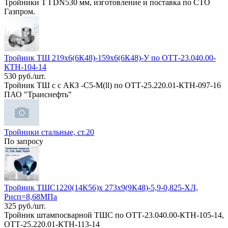
Тройники Т I DN530 мм, изготовление и поставка по СТО
Газпром.
Тройник ТШ 219х6(6К48)-159х6(6К48)-У по ОТТ-23.040.00-
КТН-104-14
530 руб./шт.
Тройник ТШ с с АКЗ -С5-М(ll) по ОТТ-25.220.01-КТН-097-16
ПАО "Транснефть"
Тройники стальные, ст.20
По запросу
Тройник ТШС1220(14К56)х 273х9(9К48)-5,9-0,825-ХЛ,
Рисп=8,68МПа
325 руб./шт.
Тройник штампосварной ТШС по ОТТ-23.040.00-КТН-105-14,
ОТТ-25.220.01-КТН-113-14