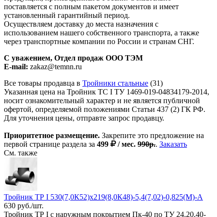
поставляется с полным пакетом документов и имеет
установленный гарантийный период.
Осуществляем доставку до места назначения с
использованием нашего собственного транспорта, а также
через транспортные компании по России и странам СНГ.
С уважением, Отдел продаж ООО ТЭМ
E-mail:
zakaz@temnn.ru
Все товары продавца в
Тройники стальные
(31)
Указанная цена на Тройник ТС I ТУ 1469-019-04834179-2014,
носит ознакомительный характер и не является публичной
офертой, определяемой положениями Статьи 437 (2) ГК РФ.
Для уточнения цены, отправте запрос продавцу.
Приоритетное размещение.
Закрепите это предложение на
первой странице раздела за
499
/ мес.
990р.
.
Заказать
См. также
Тройник ТР I 530(7,0К52)х219(8,0К48)-5,4(7,02)-0,825(М)-А
630 руб./шт.
Тройник ТР I с наружным покрытием Пк-40 по ТУ 24.20.40-