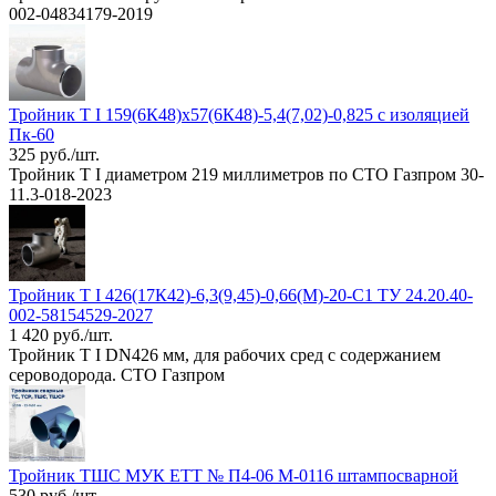
002-04834179-2019
Тройник Т I 159(6К48)х57(6К48)-5,4(7,02)-0,825 с изоляцией
Пк-60
325 руб./шт.
Тройник Т I диаметром 219 миллиметров по СТО Газпром 30-
11.3-018-2023
Тройник Т I 426(17К42)-6,3(9,45)-0,66(М)-20-С1 ТУ 24.20.40-
002-58154529-2027
1 420 руб./шт.
Тройник Т I DN426 мм, для рабочих сред с содержанием
сероводорода. СТО Газпром
Тройник ТШС МУК ЕТТ № П4-06 М-0116 штампосварной
530 руб./шт.