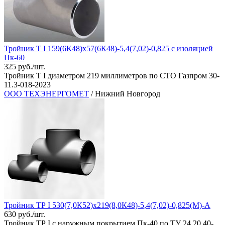
Тройник Т I 159(6К48)х57(6К48)-5,4(7,02)-0,825 с изоляцией
Пк-60
325 руб./шт.
Тройник Т I диаметром 219 миллиметров по СТО Газпром 30-
11.3-018-2023
ООО ТЕХЭНЕРГОМЕТ
/ Нижний Новгород
Тройник ТР I 530(7,0К52)х219(8,0К48)-5,4(7,02)-0,825(М)-А
630 руб./шт.
Тройник ТР I с наружным покрытием Пк-40 по ТУ 24.20.40-