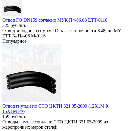
Отвод ГО DN159 согласно МУК П4-06.03 ЕТТ-0116
325 руб./шт.
Отвод холодного гнутья ГО, класса прочности К48, по МУ
ЕТТ № П4-06 М-0116
Популярное
Отвод гнутый по СТО ЦКТИ 321.05-2009 (12Х1МФ,
15Х1М1Ф)
159 руб./шт.
Отводы гнутые согласно СТО ЦКТИ 321.05-2009 из
жаропрочных марок сталей