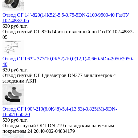
Отвод ОГ 14˚-820(14К52)-5,5-0,75-5DN-2100/9500-40 ГазТУ
102-488/2-05
630 руб./шт.
Отвод гнутый ОГ 820х14 изготовленный по ГазТУ 102-488/2-
05
Отвод ОГ I 63°- 377(10,0К52)-10,0(12,1)-0,660-5Dн-2050/2050-
40
630 руб./шт.
Отвод гнутый ОГ I диаметров DN377 миллиметров с
заводским АКП
Отвод ОГ I 90°-219(6,0К48)-5,4-(13,53)-0,825(M)-5DN-
1650/1650-20
530 руб./шт.
Отводы гнутый ОГ I DN 219 с заводским наружным
покрытием 24.20.40-002-04834179