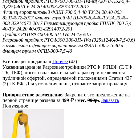
Разрезной тройник РТСФ700.700-ЗП- IVa-М(720×8-К52-5,4-
0,825)-40-ТУ 24.20.40-003-82914072-2017
Фланец воротниковый ФВШ-700-5,4-40-ТУ 24.20.40-003-
82914072-2017 Фланец глухой ФГШ-700-5,4-40-ТУ24.20.40-
003-82914072-2017 Герметизирующая пробка ГПШК-700-5,4-
40-ТУ 24.20.40-003-82914072-201
Тройник РТШФ 400.400-ЗП-IVа-М 426х15
Разрезной тройник РТСФ300.300-ЗП- IVа (325х12-К48-7,5-0,6)
в комплекте с фланцем воротниковым ФВШ-300-7,5-40 и
фланцем глухим ФГШ-300-7,5-40
Все товары продавца в
Прочее
(42)
Указанная цена на Разрезные тройники РТСФ, РТШФ (Т, ТФ,
ТБ, ТБФ), носит ознакомительный характер и не является
публичной офертой, определяемой положениями Статьи 437
(2) ГК РФ. Для уточнения цены, отправте запрос продавцу.
Приоритетное размещение.
Закрепите это предложение на
первой странице раздела за
499
/ мес.
990р.
.
Заказать
Популярное