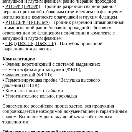
заглушкой и глухим фланцем равно /неравно проходной
▪
РТСБФ (ТРСБФ)
- Тройник разрезной сварной равно /
неравно проходной с боковым ответвлением во фланцевом
исполнении в комплекте с заглушкой и глухим Фланцем
▪
РТШСБФ (ТРШСБФ)
- Тройник разрезной штампованный
штампосварной равно /неравно проходной с боковым
ответвлением во фланцевом исполнении в комплекте с
заглушкой и глухим фланцем
▪
ПВД (ПФ, ПБ, ПБФ, ПР)
- Патрубок приварной
выравнивания давления
Комплектация:
▪
Фланец воротниковый
с системой выдвижных
сегментов фиксации заглушки (ФВШ);
▪
Фланец глухой
(ФГШ);
▪
Герметизирующая пробка
/ Заглушка высокого
давления (ГПШК)
▪ Комплект шпилек с гайками.
▪ Уплотнительное кольцо, прокладка
Современное российское производство, вся продукция
сопровождается необходимой документацией и гарантийным
сроком. Выполняем доставку до объекта собственным
транспортом.
Общество с ограниченной ответственностью