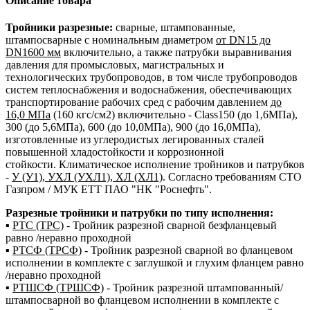
Описание товара
Тройники разрезные:
сварные, штампованные,
штампосварные с номинальным диаметром
от DN15 до
DN1600 мм
включительно, а также патрубки выравнивания
давления для промысловых, магистральных и
технологических трубопроводов, в том числе трубопроводов
систем теплоснабжения и водоснабжения, обеспечивающих
транспортирование рабочих сред с рабочим давлением
до
16,0 МПа
(160 кгс/см2) включительно - Class150 (до 1,6МПа),
300 (до 5,6МПа), 600 (до 10,0МПа), 900 (до 16,0МПа),
изготовленные из углеродистых легированных сталей
повышенной хладостойкости и коррозионной
стойкости. Климатическое исполнение тройников и патрубков
-
У (У1), УХЛ (УХЛ1), ХЛ (ХЛ1)
. Согласно требованиям СТО
Газпром / МУК ЕТТ ПАО "НК "Роснефть".
Разрезные тройники и патрубки по типу исполнения:
▪
РТС (ТРС)
- Тройник разрезной сварной безфланцевый
равно /неравно проходной
▪
РТСФ (ТРСФ)
- Тройник разрезной сварной во фланцевом
исполнении в комплекте с заглушкой и глухим фланцем равно
/неравно проходной
▪
РТШСФ (ТРШСФ)
- Тройник разрезной штампованный/
штампосварной во фланцевом исполнении в комплекте с