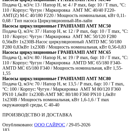
Подача Q, м3/ч: 13 / Напор H, м: 4 / Р max, бар: 10 / T max, °С:
110 / Корпус: Чугун / Маркировка AMT MC 40/40 F220-
AMT(Z) M-C 40/180 F220 / Мощность номинальная, кВт 0,11-
0,68 / Тип насоса Циркуляционный-Ин-лайн
Насосы циркуляционные ГРАНПАМП AMT MC50
Подача Q, м3/ч: 37 / Напор H, м: 12 / Р max, бар: 10 / T max, °С:
110 / Корпус: Чугун / Маркировка AMT MC 50/120 F280
0,56кВт 1х230В-Насос циркуляционный AMTD MC 50/180
F280 0,83кВт 1х230В / Мощность номинальная, кВт 0,56-0,83
Насосы циркуляционные ГРАНПАМП AMT MC65
Подача Q, м3/ч: 80 / Напор H, м: 19 / Р max, бар: 10 / T max, °С:
110 / Корпус: Чугун / Маркировка AMTD MC 65/180 F340-
AMTD MC 65/180 F340 / Мощность номинальная, кВт 1,55-
1,55
Насосы циркуляционные ГРАНПАМП AMT MC80
Подача Q, м3/ч: 70 / Напор H, м: 13,5 / Р max, бар: 10 / T max,
°С: 100 / Корпус: Чугун / Маркировка AMT M 80/120 F360
PN10 1,6кВт 1х230В-AMT MС 80/180 F360 PN10 1,6кВт
1х230В / Мощность номинальная, кВт 1,6-1,6 / T max
окружающей среды, С 40-40
ПРОИЗВОДСТВО И ДОСТАВКА
Опубликовано:
ООО САЙРОС
/
29-05-2026
183