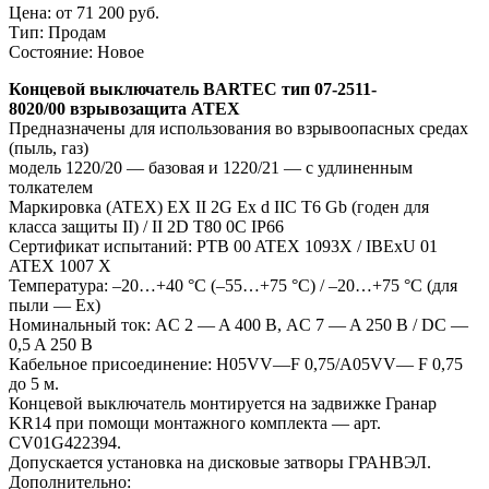
Цена:
от 71 200 руб.
Тип:
Продам
Состояние:
Новое
Концевой выключатель BARTEC тип 07-2511-
8020/00
взрывозащита ATEX
Предназначены для использования во взрывоопасных средах
(пыль, газ)
модель 1220/20 — базовая и 1220/21 — с удлиненным
толкателем
Маркировка (ATEX) EX II 2G Ex d IIC T6 Gb (годен для
класса защиты II) / II 2D T80 0C IP66
Сертификат испытаний: PTB 00 ATEX 1093X / IBExU 01
ATEX 1007 X
Температура: –20…+40 °C (–55…+75 °C) / –20…+75 °C (для
пыли — Ex)
Номинальный ток: AC 2 — A 400 В, AC 7 — A 250 В / DC —
0,5 A 250 В
Кабельное присоединение: H05VV—F 0,75/A05VV— F 0,75
до 5 м.
Концевой выключатель монтируется на задвижке Гранар
KR14 при помощи монтажного комплекта — арт.
CV01G422394.
Допускается установка на дисковые затворы ГРАНВЭЛ.
Дополнительно: