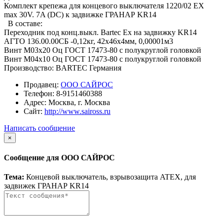
Комплект крепежа для концевого выключателя 1220/02 EX
max 30V. 7A (DC) к задвижке ГРАНАР KR14
В составе:
Переходник под конц.выкл. Bartec Ex на задвижку KR14
АГТО 136.00.00СБ -0,12кг, 42х46х4мм, 0,00001м3
Винт М03х20 Оц ГОСТ 17473-80 с полукруглой головкой
Винт М04х10 Оц ГОСТ 17473-80 с полукруглой головкой
Производство: BARTEC Германия
Продавец:
ООО САЙРОС
Телефон:
8-9151460388
Адрес:
Москва, г. Москва
Сайт:
http://www.saiross.ru
Написать сообщение
×
Сообщение для ООО САЙРОС
Тема:
Концевой выключатель, взрывозащита ATEX, для
задвижек ГРАНАР KR14