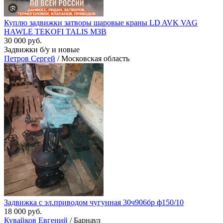
Куплю задвижки затворы шаровые краны LD AVK VAG
HAWLE TEKOFI TALIS МЗВ
30 000 руб.
Задвижки б/у и новые
Петров Сергей
/ Московская область
Задвижка с эл.приводом чугунная 30ч906бр ф150/10
18 000 руб.
Кувайков Евгений
/ Барнаул