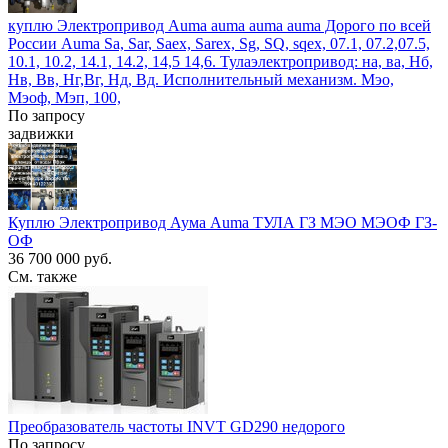
куплю Электропривод Auma auma auma auma Дорого по всей
России Auma Sa, Sar, Saex, Sarex, Sg, SQ, sqex, 07.1, 07.2,07.5,
10.1, 10.2, 14.1, 14.2, 14,5 14,6. Тулаэлектропривод: на, ва, Нб,
Нв, Вв, Нг,Вг, Нд, Вд. Исполнительный механизм. Мэо,
Мэоф, Мэп, 100,
По запросу
задвижки
Куплю Электропривод Аума Auma ТУЛА ГЗ МЭО МЭОФ ГЗ-
ОФ
36 700 000 руб.
См. также
Преобразователь частоты INVT GD290 недорого
По запросу