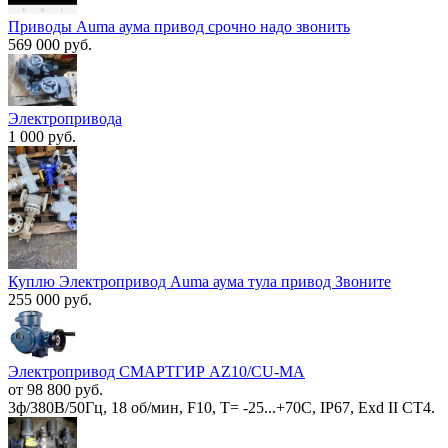
Приводы Auma аума привод срочно надо звонить
569 000 руб.
Электропривода
1 000 руб.
Куплю Электропривод Auma аума тула привод Звоните
255 000 руб.
Электропривод СМАРТГИР AZ10/CU-MA
от 98 800 руб.
3ф/380В/50Гц, 18 об/мин, F10, Т= -25...+70С, IP67, Exd II СT4.