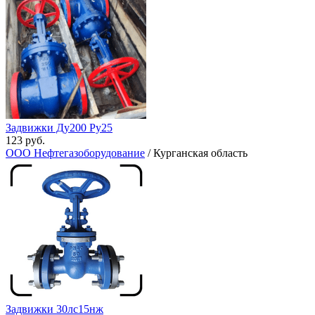
Задвижки Ду200 Ру25
123 руб.
ООО Нефтегазоборудование
/ Курганская область
Задвижки 30лс15нж