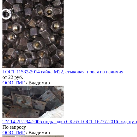
ГОСТ 11532-2014 гайка М22, стыковая, новая из наличия
от 22 руб.
ООО ТМГ
/ Владимир
ТУ 14-2Р-294-2005 подкладка СК-65 ГОСТ 16277-2016, ж/д пути
По запросу
ООО ТМГ
/ Владимир