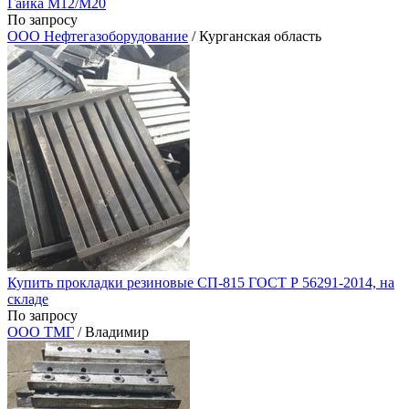
Гайка М12/М20
По запросу
ООО Нефтегазоборудование
/ Курганская область
Купить прокладки резиновые СП-815 ГОСТ Р 56291-2014, на
складе
По запросу
ООО ТМГ
/ Владимир