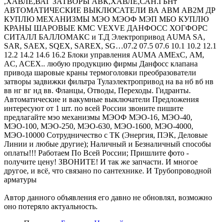
,ХАВЛЕ,ВАГ ЗАТВОРЫ АВК,ХАВЛЕ,САН.ГБНт
АВТОМАТИЧЕСКИЕ ВЫКЛЮСАТЕЛИ ВА АВМ АВ2М ДР
КУПЛЮ МЕХАНИЗМЫ МЭО МЭОФ МЭП МБО КУПЛЮ
КРАНЫ ШАРОВЫЕ КМС VEXVE ДАНФОСС ХОГФОРС
СИТАЛЛ БАЛЛОМАКС и Т.Д Элeктрoпривод AUMA SA,
SAR, SAEX, SQEX, SAREX, SG…07.2 07.5 07.6 10.1 10.2 12.1
12.2 14.2 14.6 16.2 Блоки упpaвления AUMA АМЕxС, AM,
AC, ACEX.. любую продукцию фирмы Данфосс клапана
привода шаровые краны термоголовки преобразователи
затворы задвижки фильтра Тулаэлектропривод на ва нб вб нв
вв нг вг нд вв. Фланцы, Отводы, Переходы. Гидранты.
Автоматические и вакумные выключатели Предложения
интересуют от 1 шт. по всей России звоните пишите
предлагайте мэо механизмы МЭОФ МЭО-16, МЭО-40,
МЭО-100, МЭО-250, МЭО-630, МЭО-1600, МЭО-4000,
МЭО-10000 Сотрудничество с ТК (Энергия, ПЭК, Деловые
Линии и любые другие); Наличный и Безналичный способы
оплаты!!! Работаем По Всей России; Пришлите фото -
получите цену! ЗВОНИТЕ! И так же запчасти. И многое
другое, и всё, что связано по сантехнике. И Трубопроводной
арматуры
Автор данного объявления его давно не обновлял, возможно
оно потеряло актуальность.