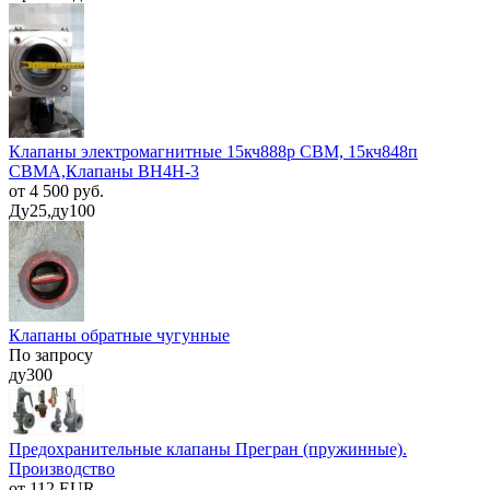
Клапаны электромагнитные 15кч888р СВМ, 15кч848п
СВМА,Клапаны ВН4Н-3
от 4 500 руб.
Ду25,ду100
Клапаны обратные чугунные
По запросу
ду300
Предохранительные клапаны Прегран (пружинные).
Производство
от 112 EUR