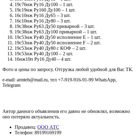
19с76нж Ру16 Ду100 – 1 шт.
19с19нж Ру160 Ду100 – 1 шт.
16с10нж Ру16 Ду65 – 3 шт.
16с10нж Ру16 Ду80 – 3 шт.
19с38нж Ру63 Ду50 приварной – 3 шт.
19с38нж Ру63 Ду100 приварной – 1 шт.
19с53нж Ру40 Ду50 исполнение E – 1 шт.
19с53нж Ру40 Ду50 исполнение F – 2 шт.
19с53нж Ру40 Ду80 с КОФ – 2 шт.
19с53нж Ру40 Ду100 – 2 шт.
16нж10п Ру16 Ду40 – 4 шт.
Фото и цены по запросу. Отгрузка любой удобной для Вас ТК.
e-mail: armteh@mail.ru, тел +7-919-916-91-99 WhatsApp,
Telegram
Автор данного объявления его давно не обновлял, возможно
оно потеряло актуальность.
Продавец:
ООО АТС
Телефон:
89199169199